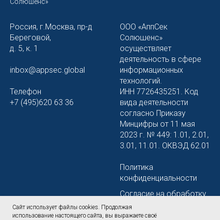
© 2026 ООО «Аппсек
Солюшенс»
Россия, г.Москва, пр-д
ООО «АппСек
Береговой,
Солюшенс»
д. 5, к. 1
осуществляет
деятельность в сфере
inbox@appsec.global
информационных
технологий.
Телефон
ИНН 7726435251. Код
+7 (495)620 63 36
вида деятельности
согласно Приказу
Минцифры от 11 мая
2023 г. № 449: 1.01, 2.01,
3.01, 11.01. ОКВЭД 62.01
Политика
конфиденциальности
Сайт использует файлы cookies. Продолжая
использование настоящего сайта, вы выражаете своё